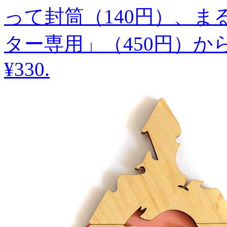
って封筒（140円）、
ター専用」（450円）
¥330
.