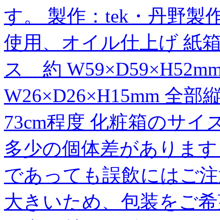
す。 製作：tek・丹野製
使用、オイル仕上げ 紙箱
ス 約 W59×D59×H5
W26×D26×H15mm
73cm程度 化粧箱のサイズ 
多少の個体差があります 
であっても誤飲にはご注
大きいため、包装をご希