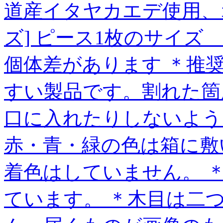
道産イタヤカエデ使用、オ
ズ] ピース1枚のサイズ 約
個体差があります ＊推奨
すい製品です。割れた箇
口に入れたりしないよう
赤・青・緑の色は箱に敷
着色はしていません。 
ています。 ＊木目は二