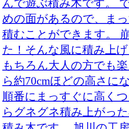
んで遊ぶ積み木です。 
めの面があるので、まっ
積むことができます。 崩れ
た！そんな風に積み上げ
もちろん大人の方でも楽
ら約70cmほどの高さに
順番にまっすぐに高くつ
らグネグネ積み上がった
積み木です。 旭川の工