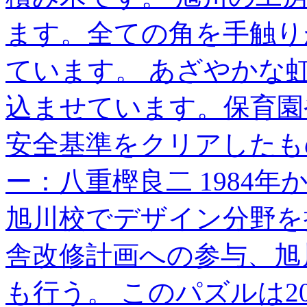
ます。全ての角を手触り
ています。 あざやかな
込ませています。保育園
安全基準をクリアしたも
ー：八重樫良二 1984年
旭川校でデザイン分野を
舎改修計画への参与、旭
も行う。 このパズルは2