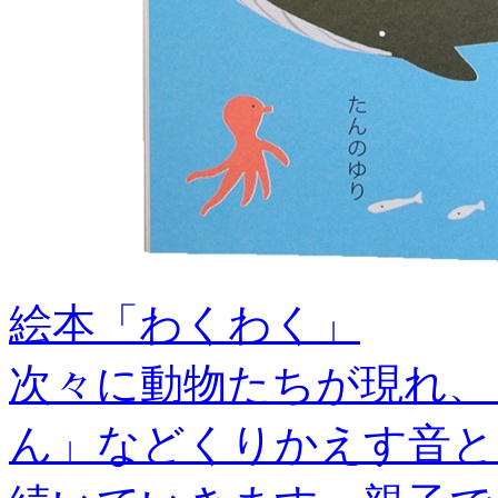
絵本「わくわく」
次々に動物たちが現れ、
ん」などくりかえす音と