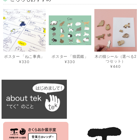
ポスター 「ねこ事典」
ポスター 「猫図鑑」
木の猫シール（選べる2
つセット）
¥330
¥330
¥440