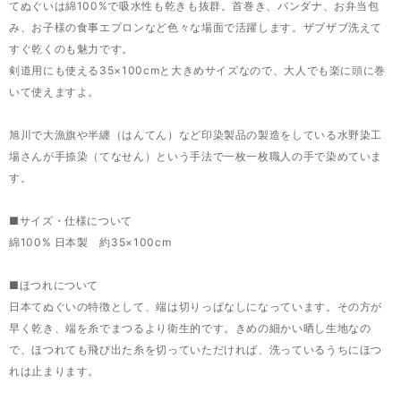
てぬぐいは綿100%で吸水性も乾きも抜群。首巻き、バンダナ、お弁当包
み、お子様の食事エプロンなど色々な場面で活躍します。ザブザブ洗えて
すぐ乾くのも魅力です。
剣道用にも使える35×100cmと大きめサイズなので、大人でも楽に頭に巻
いて使えますよ。
旭川で大漁旗や半纏（はんてん）など印染製品の製造をしている水野染工
場さんが手捺染（てなせん）という手法で一枚一枚職人の手で染めていま
す。
■サイズ・仕様について
綿100% 日本製 約35×100cm
■ほつれについて
日本てぬぐいの特徴として、端は切りっぱなしになっています。その方が
早く乾き、端を糸でまつるより衛生的です。きめの細かい晒し生地なの
で、ほつれても飛び出た糸を切っていただければ、洗っているうちにほつ
れは止まります。