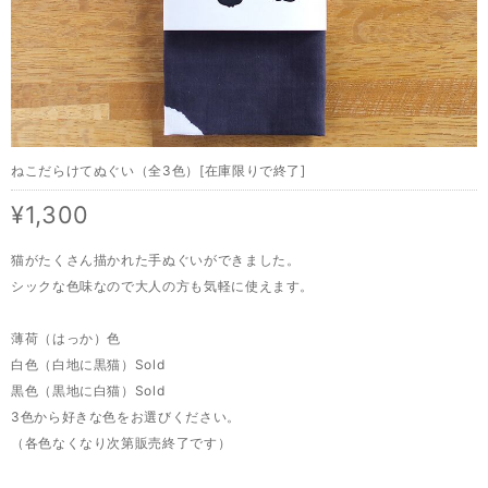
ねこだらけてぬぐい（全3色）[在庫限りで終了]
¥1,300
猫がたくさん描かれた手ぬぐいができました。
シックな色味なので大人の方も気軽に使えます。
薄荷（はっか）色
白色（白地に黒猫）Sold
黒色（黒地に白猫）Sold
3色から好きな色をお選びください。
（各色なくなり次第販売終了です）