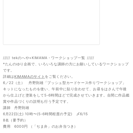
///// tekのへや+KIMAMA・ワークショップ一覧 /////
*たんのゆり企画で、いろいろな講師の方にお願いしているワークショップ
です。
詳細は
KIMAMAのサイト
をご覧ください。
6／22（土） 丹野則雄「プッシュ型カードケース作りワークショップ」
キットになったものを使い、午前中に貼り合わせて、お昼をはさんで午後
から仕上げと塗装をして5-6時間ほどで完成させていきます。合間に作品鑑
賞や作品づくりの説明も行う予定です。
講師 丹野則雄
6月22日(土) 10時〜(5-6時間程度の予定) 〆6/15
8名（要予約）
費用 6000円 （「ぢま弁」のお弁当つき）