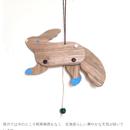
旭川では今のところ蝦夷梅雨もなく、北海道らしい爽やかな天気が続いて