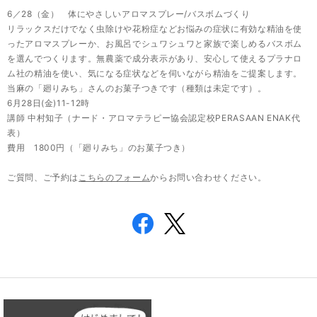
6／28（金） 体にやさしいアロマスプレー/バスボムづくり
リラックスだけでなく虫除けや花粉症などお悩みの症状に有効な精油を使
ったアロマスプレーか、お風呂でシュワシュワと家族で楽しめるバスボム
を選んでつくります。無農薬で成分表示があり、安心して使えるプラナロ
ム社の精油を使い、気になる症状などを伺いながら精油をご提案します。
当麻の「廻りみち」さんのお菓子つきです（種類は未定です）。
6月28日(金)11-12時
講師 中村知子（ナード・アロマテラピー協会認定校PERASAAN ENAK代
表）
費用 1800円（「廻りみち」のお菓子つき）
ご質問、ご予約は
こちらのフォーム
からお問い合わせください。