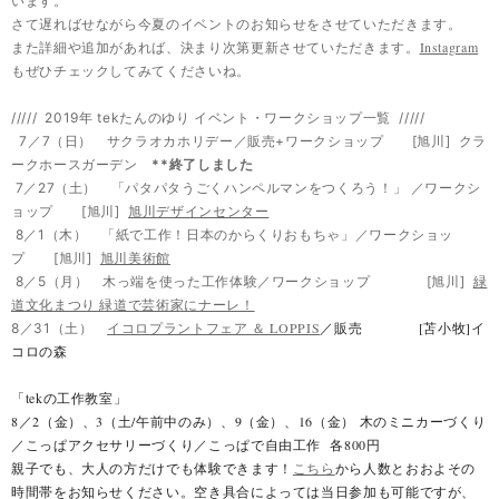
います。
さて遅ればせながら今夏のイベントのお知らせをさせていただきます。
Instagram
また詳細や追加があれば、決まり次第更新させていただきます。
もぜひチェックしてみてくださいね。
///// 2019年 tekたんのゆり イベント・ワークショップ一覧 /////
7／7（日） サクラオカホリデー／販売+ワークショップ [旭川] クラ
ークホースガーデン
**終了しました
7／27（土） 「パタパタうごくハンペルマンをつくろう！」 ／ワークシ
ョップ [旭川]
旭川デザインセンター
8／1（木） 「紙で工作！日本のからくりおもちゃ」／ワークショッ
プ [旭川]
旭川美術館
8／5（月） 木っ端を使った工作体験／ワークショップ [旭川]
緑
道文化まつり 緑道で芸術家にナーレ！
イコロプラントフェア ＆ LOPPIS
／販売 [苫小牧]イ
8／31（土）
コロの森
「tekの工作教室」
8／2（金）、3（土/午前中のみ）、9（金）、16（金） 木のミニカーづくり
／こっぱアクセサリーづくり／こっぱで自由工作 各800円
親子でも、大人の方だけでも体験できます！
こちら
から人数とおおよその
時間帯をお知らせください。空き具合によっては当日参加も可能ですが、